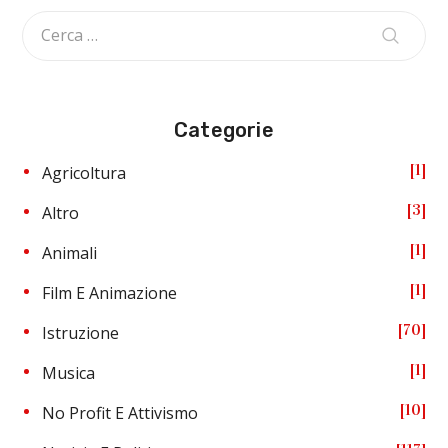
Categorie
1
Agricoltura
3
Altro
1
Animali
1
Film E Animazione
70
Istruzione
1
Musica
10
No Profit E Attivismo