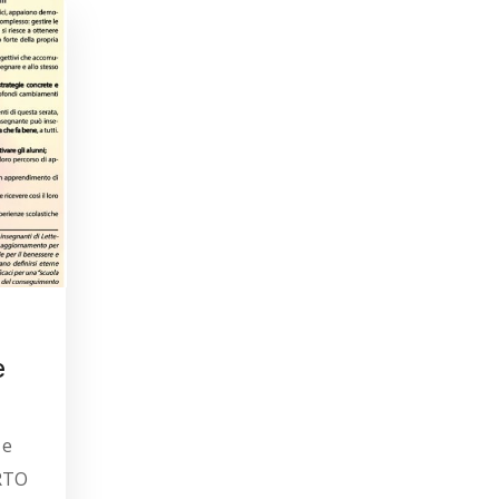
e
 e
RTO