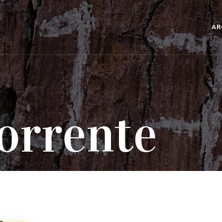
AR
orrente