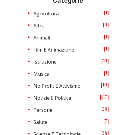
Categorie
1
Agricoltura
3
Altro
1
Animali
1
Film E Animazione
70
Istruzione
1
Musica
10
No Profit E Attivismo
117
Notizie E Politica
26
Persone
7
Salute
38
Scienze E Tecnologie