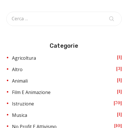
Categorie
1
Agricoltura
3
Altro
1
Animali
1
Film E Animazione
70
Istruzione
1
Musica
10
No Profit E Attivismo