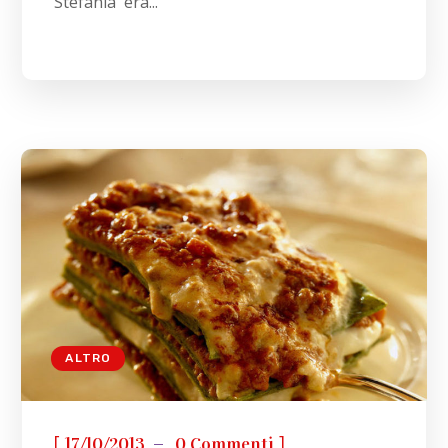
Stefania era...
ALTRO
[
]
17/10/2013
0 Commenti