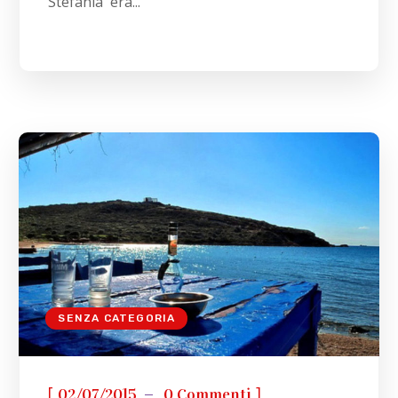
Stefania era...
SENZA CATEGORIA
[
]
02/07/2015
0 Commenti