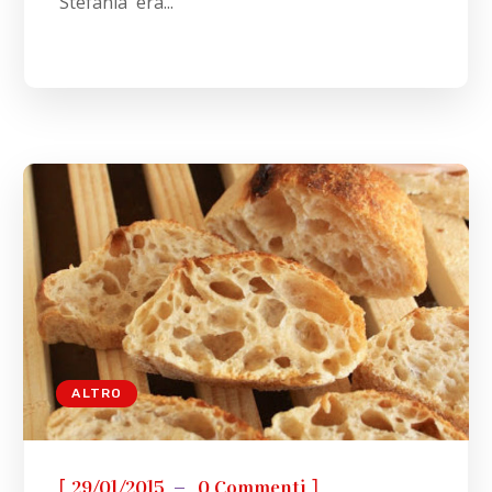
Stefania era...
ALTRO
[
]
29/01/2015
0 Commenti