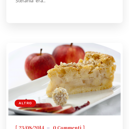
Stefania era...
ALTRO
[
]
23/08/2014
0 Commenti