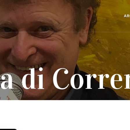
AR
a di Corre