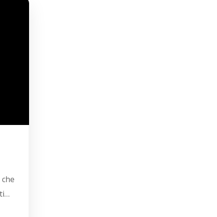
 che
ti…