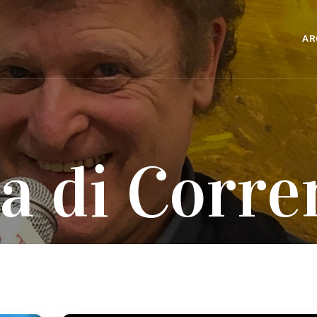
AR
a di Corre