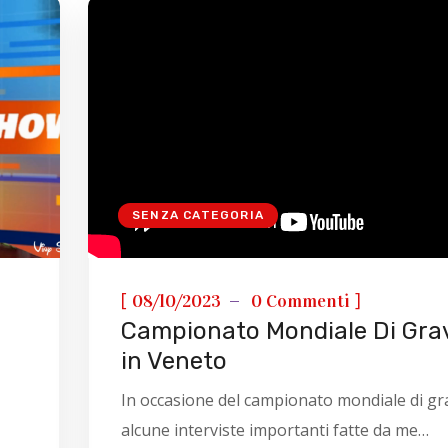
SENZA CATEGORIA
[
]
08/10/2023
0 Commenti
Campionato Mondiale Di Gra
in Veneto
In occasione del campionato mondiale di gr
alcune interviste importanti fatte da me…