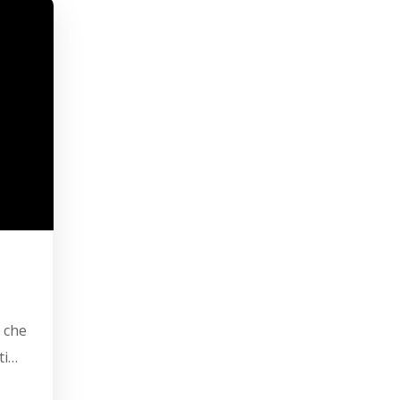
 che
ti…