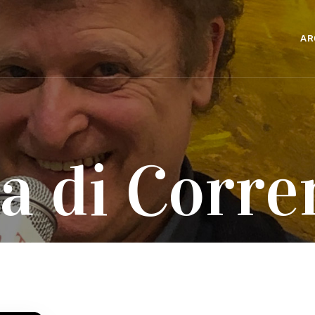
AR
a di Corre