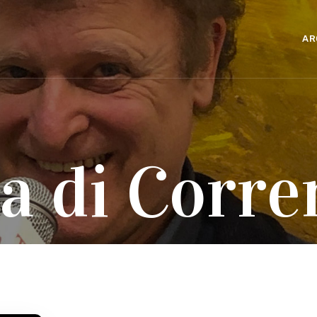
AR
a di Corre