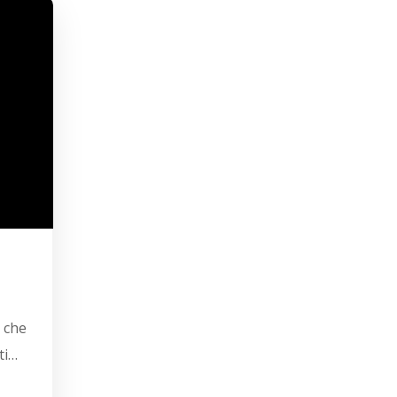
 che
ti…