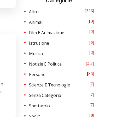
Categorie
226
Altro
10
Animali
2
Film E Animazione
8
Istruzione
2
Musica
217
Notizie E Politica
85
Persone
on
7
Scienze E Tecnologie
ai
7
Senza Categoria
7
Spettacolo
6
Sport