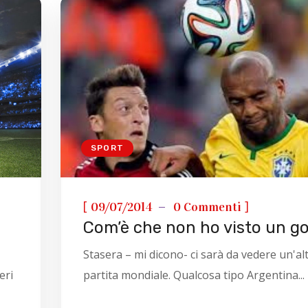
SPORT
[
]
09/07/2014
0 Commenti
Com’è che non ho visto un go
Stasera – mi dicono- ci sarà da vedere un'al
eri
partita mondiale. Qualcosa tipo Argentina...