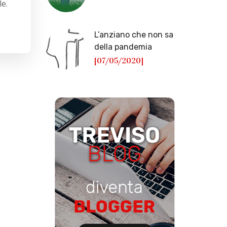
le.
L’anziano che non sa
della pandemia
[07/05/2020]