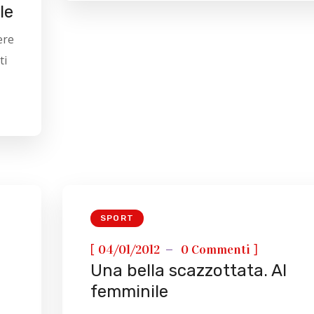
le
ere
ti
SPORT
[
]
04/01/2012
0 Commenti
Una bella scazzottata. Al
femminile