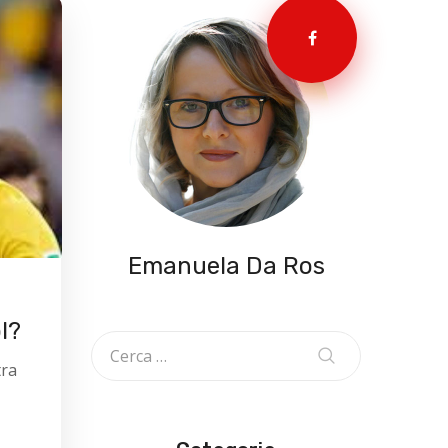
Emanuela Da Ros
l?
tra