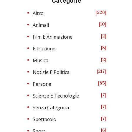
Categorie
226
Altro
10
Animali
2
Film E Animazione
8
Istruzione
2
Musica
217
Notizie E Politica
85
Persone
7
Scienze E Tecnologie
7
Senza Categoria
7
Spettacolo
6
Sport