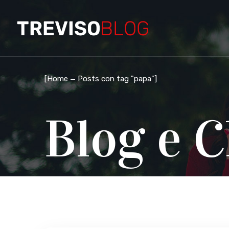
[
Home
Posts con tag "papa"
]
Blog e C