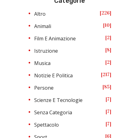
Categorie
226
Altro
10
Animali
2
Film E Animazione
8
Istruzione
2
Musica
217
Notizie E Politica
85
Persone
7
Scienze E Tecnologie
7
Senza Categoria
7
Spettacolo
6
Sport