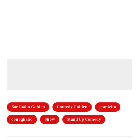
Bar Radio Golden
Comedy Golden
comicità
conegliano
Show
Stand Up Comedy