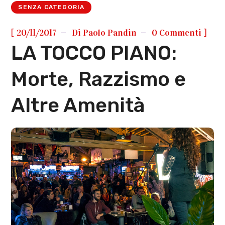
SENZA CATEGORIA
[
]
20/11/2017
Di
Paolo Pandin
0 Commenti
LA TOCCO PIANO:
Morte, Razzismo e
Altre Amenità