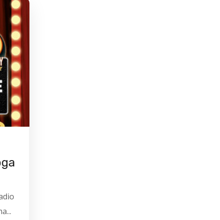
oga
adio
a...