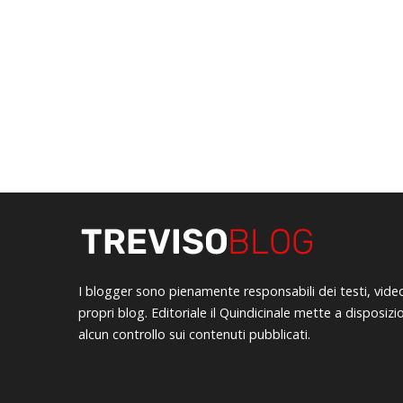
I blogger sono pienamente responsabili dei testi, vide
propri blog. Editoriale il Quindicinale mette a disposiz
alcun controllo sui contenuti pubblicati.