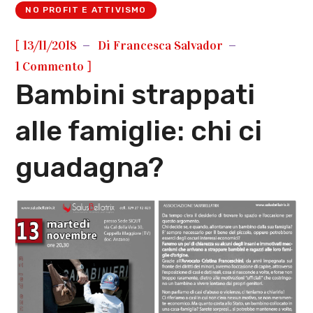
NO PROFIT E ATTIVISMO
[
13/11/2018
Di
Francesca Salvador
]
1 Commento
Bambini strappati
alle famiglie: chi ci
guadagna?