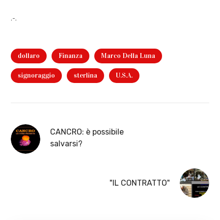
.-.
dollaro
Finanza
Marco Della Luna
signoraggio
sterlina
U.S.A.
CANCRO: è possibile
salvarsi?
"IL CONTRATTO"