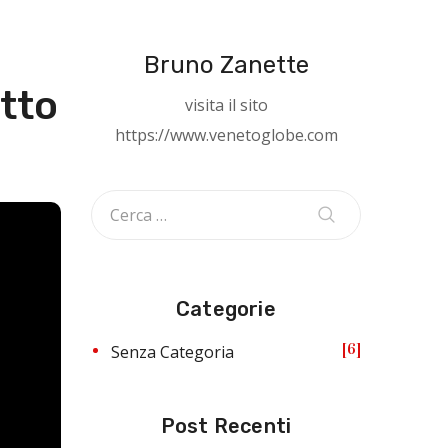
Bruno Zanette
tto
visita il sito
https://www.venetoglobe.com
Categorie
6
Senza Categoria
Post Recenti