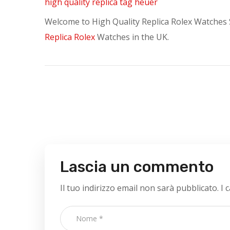
high quality replica tag heuer
Welcome to High Quality Replica Rolex Watches
Replica Rolex
Watches in the UK.
Lascia un commento
Il tuo indirizzo email non sarà pubblicato.
I 