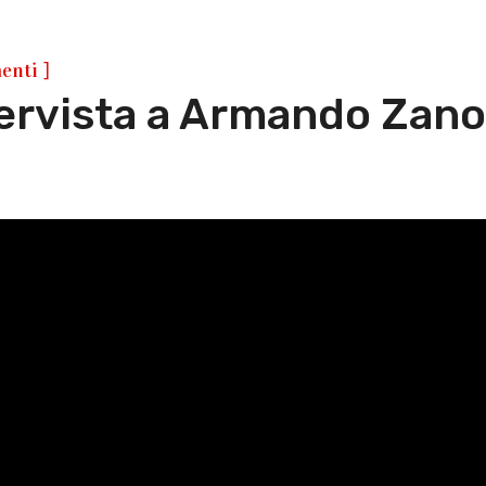
]
enti
tervista a Armando Zano