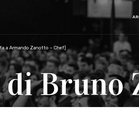
AR
sta a Armando Zanotto – Chef
]
 di Bruno 