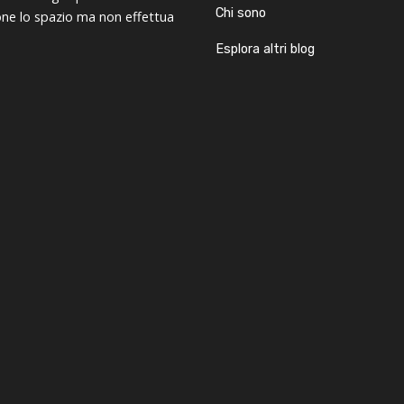
Chi sono
ione lo spazio ma non effettua
Esplora altri blog