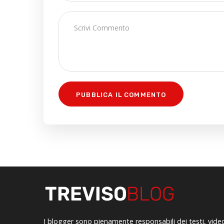
I blogger sono pienamente responsabili dei testi, vide