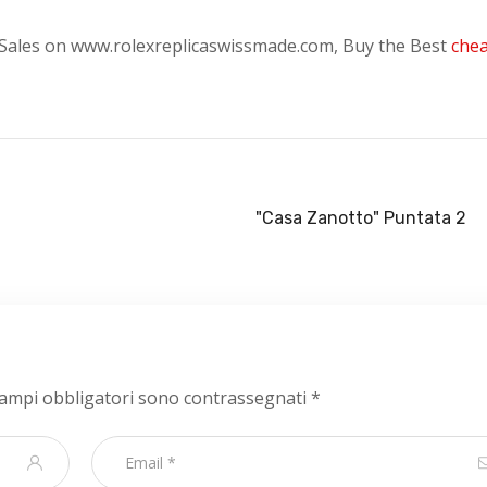
 Sales on www.rolexreplicaswissmade.com, Buy the Best
che
"Casa Zanotto" Puntata 2
campi obbligatori sono contrassegnati
*