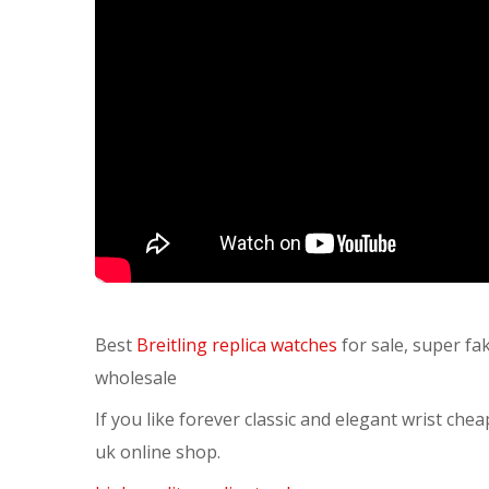
Best
Breitling replica watches
for sale, super fa
wholesale
If you like forever classic and elegant wrist che
uk online shop.