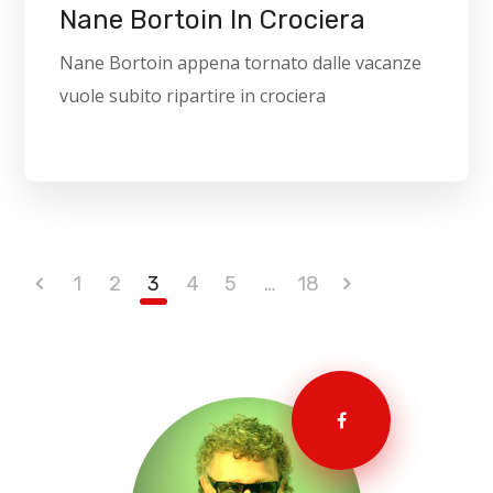
Nane Bortoin In Crociera
Nane Bortoin appena tornato dalle vacanze
vuole subito ripartire in crociera
1
2
3
4
5
…
18