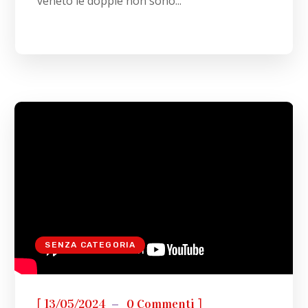
veneto le doppie non sono...
SENZA CATEGORIA
[
]
13/05/2024
0 Commenti