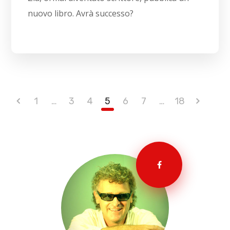
nuovo libro. Avrà successo?
1
…
3
4
5
6
7
…
18