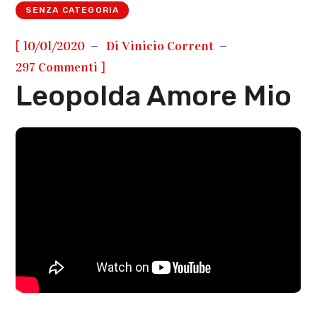
SENZA CATEGORIA
[
10/01/2020
Di
Vinicio Corrent
]
297 Commenti
Leopolda Amore Mio