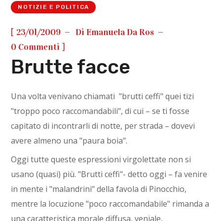
NOTIZIE E POLITICA
[
23/01/2009
Di
Emanuela Da Ros
]
0 Commenti
Brutte facce
Una volta venivano chiamati "brutti ceffi" quei tizi
"troppo poco raccomandabili", di cui – se ti fosse
capitato di incontrarli di notte, per strada – dovevi
avere almeno una "paura boia".
Oggi tutte queste espressioni virgolettate non si
usano (quasi) più. "Brutti ceffi"- detto oggi – fa venire
in mente i "malandrini" della favola di Pinocchio,
mentre la locuzione "poco raccomandabile" rimanda a
una caratteristica morale diffusa, veniale,