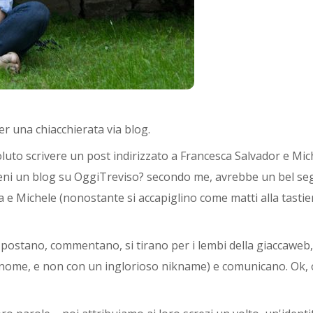
per una chiacchierata via blog.
voluto scrivere un post indirizzato a Francesca Salvador e Mic
tieni un blog su OggiTreviso? secondo me, avrebbe un bel se
a e Michele (nonostante si accapiglino come matti alla tasti
, postano, commentano, si tirano per i lembi della giaccaweb,
gnome, e non con un inglorioso nikname) e comunicano. Ok, 