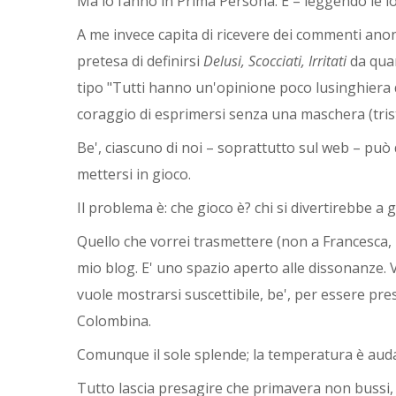
Ma lo fanno in Prima Persona. E – leggendo le lor
A me invece capita di ricevere dei commenti anon
pretesa di definirsi
Delusi, Scocciati, Irritati
da qua
tipo "Tutti hanno un'opinione poco lusinghiera d
coraggio di esprimersi senza una maschera (tri
Be', ciascuno di noi – soprattutto sul web – può
mettersi in gioco.
Il problema è: che gioco è? chi si divertirebbe a
Quello che vorrei trasmettere (non a Francesca, 
mio blog. E' uno spazio aperto alle dissonanze. 
vuole mostrarsi suscettibile, be', per essere pr
Colombina.
Comunque il sole splende; la temperatura è auda
Tutto lascia presagire che primavera non bussi