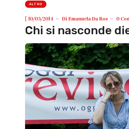
ALTRO
[
10/03/2014
Di
Emanuela Da Ros
0 Co
Chi si nasconde di