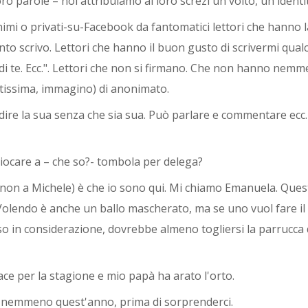
o parole – noi attribuiamo ai loro screzi un volto, un'identi
imi o privati-su-Facebook da fantomatici lettori che hanno l
nto scrivo. Lettori che hanno il buon gusto di scrivermi qual
i te. Ecc.". Lettori che non si firmano. Che non hanno nemme
stissima, immagino) di anonimato.
 dire la sua senza che sia sua. Può parlare e commentare ecc
 giocare a – che so?- tombola per delega?
non a Michele) è che io sono qui. Mi chiamo Emanuela. Quest
Volendo è anche un ballo mascherato, ma se uno vuol fare il 
eso in considerazione, dovrebbe almeno togliersi la parrucca
ce per la stagione e mio papà ha arato l'orto.
, nemmeno quest'anno, prima di sorprenderci.