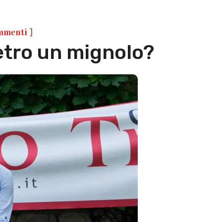
]
mmenti
etro un mignolo?