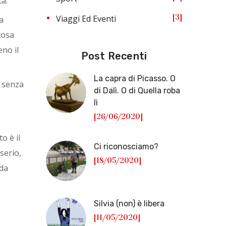
tà.
3
Viaggi Ed Eventi
a
cosa
no il
Post Recenti
La capra di Picasso. O
. senza
di Dalì. O di Quella roba
lì
[26/06/2020]
o è il
Ci riconosciamo?
serio,
[18/05/2020]
 da
Silvia (non) è libera
[11/05/2020]