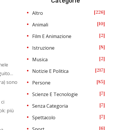
Categorie
226
Altro
10
Animali
2
Film E Animazione
8
Istruzione
2
Musica
hele
217
Notizie E Politica
guito…
era) sono
85
Persone
7
Scienze E Tecnologie
 ci
7
Senza Categoria
ok: più
7
Spettacolo
6
Sport