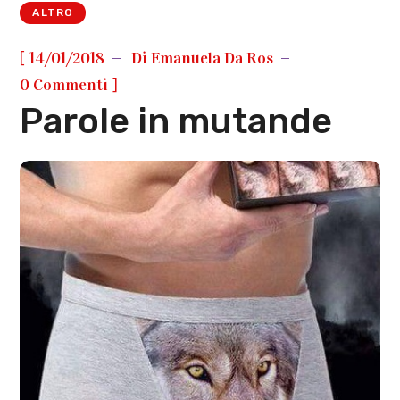
ALTRO
[
14/01/2018
Di
Emanuela Da Ros
]
0 Commenti
Parole in mutande