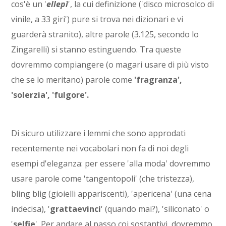
cos'è un '
ellepì
', la cui definizione ('disco microsolco di
vinile, a 33 giri') pure si trova nei dizionari e vi
guarderà stranito), altre parole (3.125, secondo lo
Zingarelli) si stanno estinguendo. Tra queste
dovremmo compiangere (o magari usare di più visto
che se lo meritano) parole come
'fragranza',
'solerzia', 'fulgore'.
Di sicuro utilizzare i lemmi che sono approdati
recentemente nei vocabolari non fa di noi degli
esempi d'eleganza: per essere 'alla moda' dovremmo
usare parole come 'tangentopoli' (che tristezza),
bling blig (gioielli appariscenti), 'apericena' (una cena
indecisa), '
grattaevinci
' (quando mai?), 'siliconato' o
'
selfie
'. Per andare al passo coi sostantivi, dovremmo