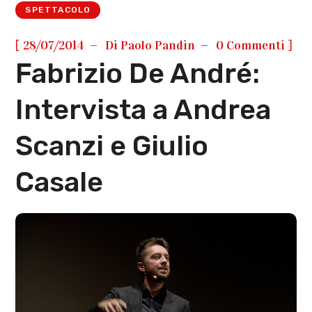
SPETTACOLO
[
]
28/07/2014
Di
Paolo Pandin
0 Commenti
Fabrizio De André:
Intervista a Andrea
Scanzi e Giulio
Casale