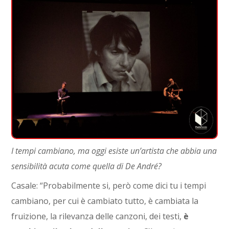
I tempi cambiano, ma oggi esiste un’artista che abbia una
sensibilità acuta come quella di De André?
Casale: “Probabilmente si, però come dici tu i tempi
cambiano, per cui è cambiato tutto, è cambiata la
fruizione, la rilevanza delle canzoni, dei testi,
è