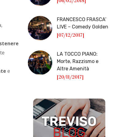
[06/02/2018]
FRANCESCO FRASCA’
a,
LIVE – Comedy Golden
[07/12/2017]
stenere
rte
LA TOCCO PIANO:
Morte, Razzismo e
Altre Amenità
ate
e
[20/11/2017]