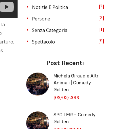
7
Notizie E Politica
3
Persone
 la
1
Senza Categoria
b;
9
arturo,
Spettacolo
as
Post Recenti
Michela Giraud e Altri
Animali | Comedy
Golden
[08/03/2018]
SPOILER! – Comedy
Golden