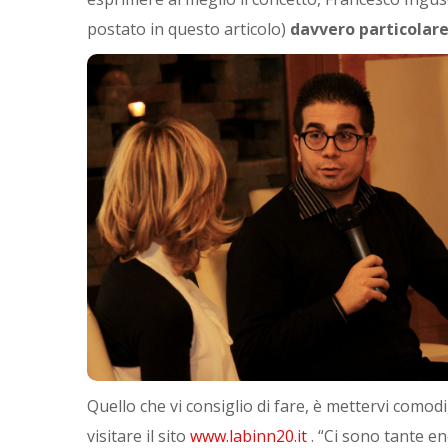
postato in questo articolo)
davvero particolare
Quello che vi consiglio di fare, è mettervi comod
visitare il sito
www.labinn20.it
. “Ci sono tante en