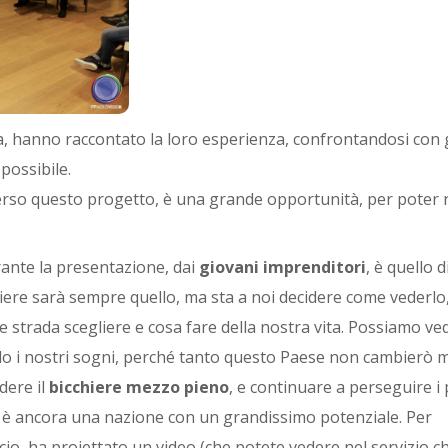
lia, hanno raccontato la loro esperienza, confrontandosi con gl
possibile.
verso questo progetto, è una grande opportunità, per poter r
ante la presentazione, dai
giovani imprenditori
, è quello d
hiere sarà sempre quello, ma sta a noi decidere come vederlo
 strada scegliere e cosa fare della nostra vita. Possiamo ved
 i nostri sogni, perché tanto questo Paese non cambierò m
dere il
bicchiere mezzo pieno
, e continuare a perseguire i
talia è ancora una nazione con un grandissimo potenziale. Per
cio, ha proiettato un video (che potete vedere nel servizio c