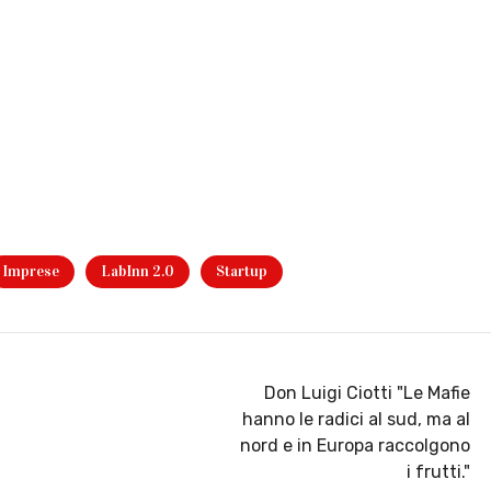
Imprese
LabInn 2.0
Startup
Don Luigi Ciotti "Le Mafie
hanno le radici al sud, ma al
nord e in Europa raccolgono
i frutti."