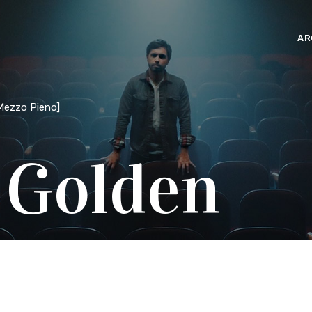
AR
 Mezzo Pieno
]
 Golden