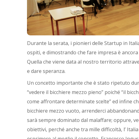
Durante la serata, i pionieri delle Startup in Ita
ospiti, e dimostrando che fare impresa è ancora 
Quella che viene data al nostro territorio attra
e dare speranza.
Un concetto importante che è stato ripetuto dur
“vedere il bicchiere mezzo pieno” poiché “il bicc
come affrontare determinate scelte” ed infine che
bicchiere mezzo vuoto, arrenderci abbandonando
sarà sempre dominato dal malaffare; oppure, ve
obiettivi, perché anche tra mille difficoltà, l’ I
esprimere al meglio il concetto, Francesco Ingus