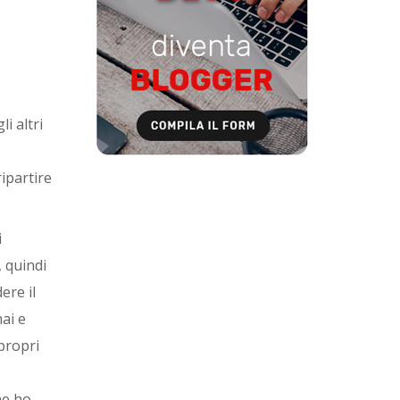
i altri
ipartire
i
, quindi
ere il
ai e
 propri
he ho