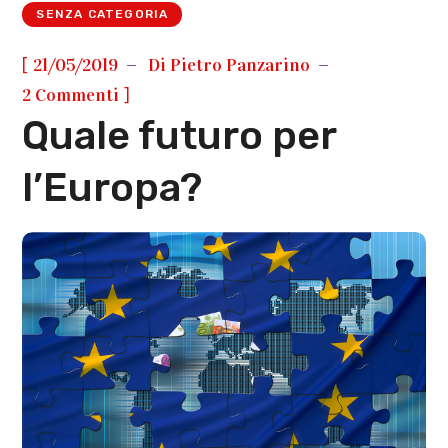
SENZA CATEGORIA
[
21/05/2019
Di
Pietro Panzarino
]
2 Commenti
Quale futuro per
l’Europa?