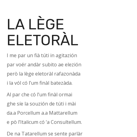
LA LÈGE
ELETORÀL
I me par un fià túti in agitazión
par voér andàr subito ae elezión
però la lège eletoràl rafazonàda
i la vól có l’um finàl batezàda.
Al par che có l’um finàl ormai
ghe síe la souzión de túti i mài
da.a Porcellum a.a Mattarellum
e pò l’Italicum có ‘a Consultellum.
De na Tatarellum se sente parlàr