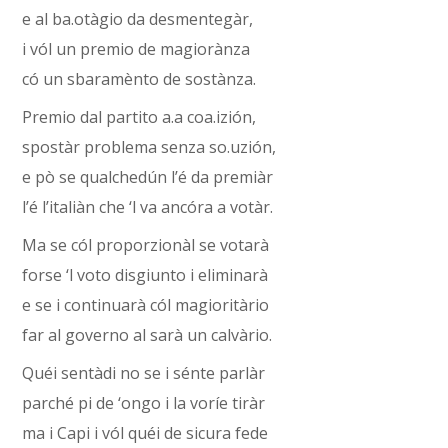
e al ba.otàgio da desmentegàr,
i vól un premio de magiorànza
có un sbaramènto de sostànza.
Premio dal partito a.a coa.izión,
spostàr problema senza so.uzión,
e pò se qualchedún l’é da premiàr
l’é l’italiàn che ‘l va ancóra a votàr.
Ma se cól proporzionàl se votarà
forse ‘l voto disgiunto i eliminarà
e se i continuarà cól magioritàrio
far al governo al sarà un calvàrio.
Quéi sentàdi no se i sénte parlàr
parché pi de ‘ongo i la voríe tiràr
ma i Capi i vól quéi de sicura fede