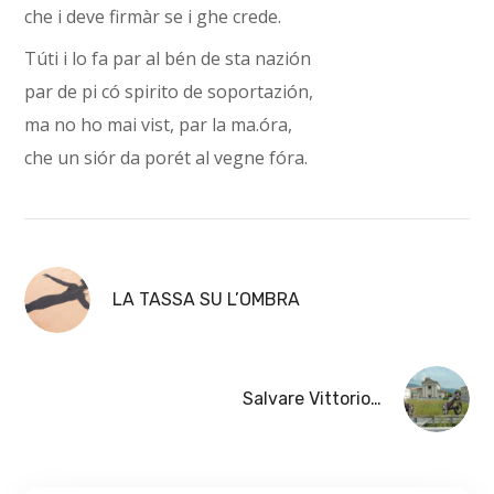
che i deve firmàr se i ghe crede.
Túti i lo fa par al bén de sta nazión
par de pi có spirito de soportazión,
ma no ho mai vist, par la ma.óra,
che un siór da porét al vegne fóra.
LA TASSA SU L’OMBRA
Salvare Vittorio…