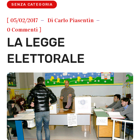
SENZA CATEGORIA
[
05/02/2017
Di
Carlo Piasentin
]
0 Commenti
LA LEGGE
ELETTORALE