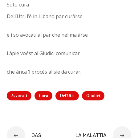
Sóto cura
Dell’Utri l’é in Libano par curàrse
e i so avocati al par che nel ma.àrse
i àpie voést ai Giudici comunicàr
che ànca ‘l procés al síe da curàr.
Avvocati
Cura
Del'Utri
Giudici
OAS
LA MALATTIA