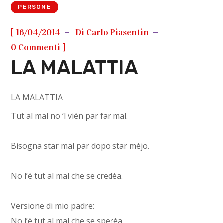
PERSONE
[
16/04/2014
Di
Carlo Piasentin
]
0 Commenti
LA MALATTIA
LA MALATTIA
Tut al mal no ‘l vién par far mal.
Bisogna star mal par dopo star mèjo.
No l’é tut al mal che se credéa.
Versione di mio padre:
No l’è tut al mal che se speréa.