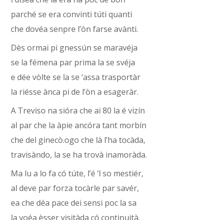
parché se era convinti túti quanti
che dovéa senpre l’òn farse avànti.
Dès ormai pi gnessún se maravéja
se la fémena par prima la se svéja
e dée vòlte se la se ‘assa trasportàr
la riésse ànca pi de l’òn a esageràr.
A Treviso na sióra che ai 80 la é vizín
al par che la àpie ancóra tant morbín
che del ginecò.ogo che là l’ha tocàda,
travisàndo, la se ha trovà inamoràda.
Ma lu a lo fa có túte, l’é ‘l so mestiér,
al deve par forza tocàrle par savér,
ea che déa pace dei sensi poc la sa
la voéa èsser visitàda có continuità.