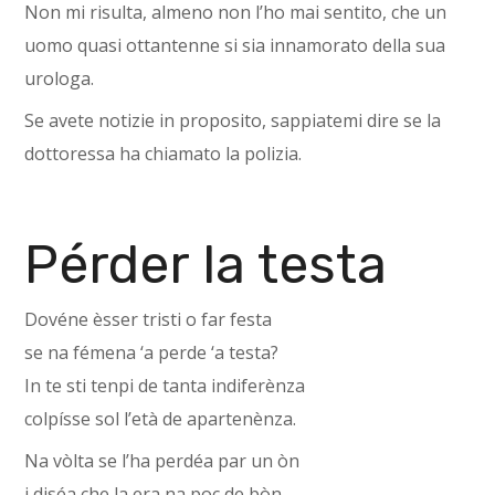
Non mi risulta, almeno non l’ho mai sentito, che un
uomo quasi ottantenne si sia innamorato della sua
urologa.
Se avete notizie in proposito, sappiatemi dire se la
dottoressa ha chiamato la polizia.
Pérder la testa
Dovéne èsser tristi o far festa
se na fémena ‘a perde ‘a testa?
In te sti tenpi de tanta indiferènza
colpísse sol l’età de apartenènza.
Na vòlta se l’ha perdéa par un òn
i diséa che la era na poc de bòn