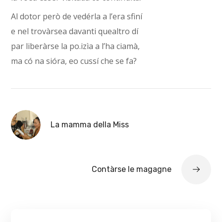
Al dotor però de vedérla a l’era sfiní
e nel trovàrsea davanti quealtro dí
par liberàrse la po.izìa a l’ha ciamà,
ma có na sióra, eo cussí che se fa?
La mamma della Miss
Contàrse le magagne