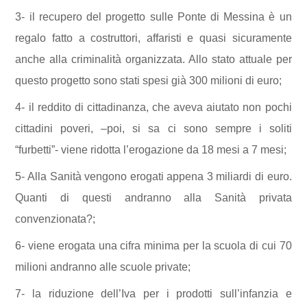
3- il recupero del progetto sulle
P
onte di Messina è un
regalo fatto
a
costruttori, affaristi e quasi sicuramente
anche alla criminalità organizzata.
Allo stato attuale per
questo progetto sono stati spesi già 300 milioni di euro;
4- il reddito di cittadinanza, che aveva aiutato non pochi
cittadini poveri, –
poi, si sa ci sono sempre i soliti
“furbetti”-
viene ridotta l’erogazione da 18 mesi a
7
mesi;
5-
Alla Sanità vengono erogati appena 3 miliardi di euro.
Quanti di questi andranno alla Sanità privata
convenzionata?;
6- viene erogat
a
una cifra minima per la scuola di cui 70
milioni andranno alle scuole private;
7-
l
a riduzione dell’Iva per i prodotti sull’infanzia e