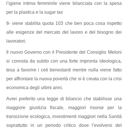
l’igiene intima femminile viene bilanciata con la spesa
per la
plastica e
la sugar
tax
8- viene stabilita quota 103 che ben poca cosa rispetto
alle esigenze del mercato del lavoro e de
l
bisogn
o
dei
lavoratori.
Il nuovo
G
overno con il
P
residente del
C
onsiglio
M
eloni
si connota da subito con una forte impronta ideologica,
tesa a favorire i ceti benestanti mentre nulla viene fatto
per affrontare la nuova povertà che si è creata con la crisi
economica
degli ultimi anni.
Avrei preferito una legge di bilancio che stabilisse una
maggiore giustizia fiscale, maggiori risorse per la
transizione ecologica, investimenti maggiori nella
S
anità
soprattutto in un periodo critico dove l’evolversi del