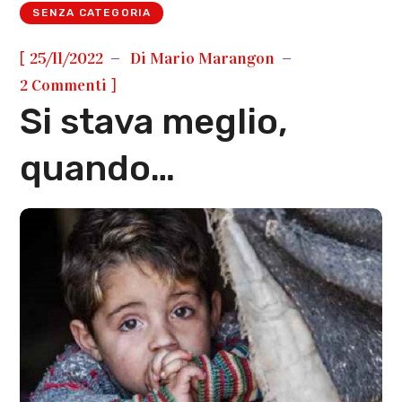
SENZA CATEGORIA
[
25/11/2022
Di
Mario Marangon
]
2 Commenti
Si stava meglio,
quando…