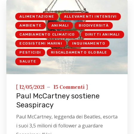
ALIMENTAZIONE
ALLEVAMENTI INTENSIVI
AMBIENTE
ANIMALI
BIODIVERSITÀ
CAMBIAMENTO CLIMATICO
DIRITTI ANIMALI
ECOSISTEMI MARINI
INQUINAMENTO
PESTICIDI
RISCALDAMENTO GLOBALE
SALUTE
[
]
12/05/2021
15 Commenti
Paul McCartney sostiene
Seaspiracy
Paul McCartney, leggenda dei Beatles, esorta
i suoi 3,5 milioni di follower a guardare