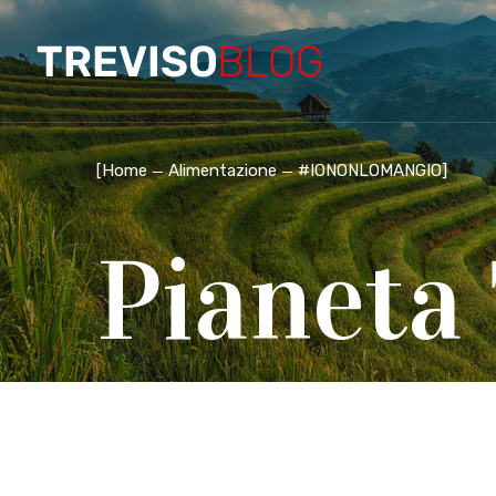
[
Home
Alimentazione
#IONONLOMANGIO
]
Pianeta