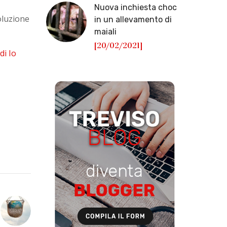
Nuova inchiesta choc
oluzione
in un allevamento di
maiali
[20/02/2021]
di Io