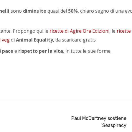
nelli
sono
diminuite
quasi del
50%
, chiaro segno di una ev
tante. Propongo qui le
ricette di Agire Ora Edizioni
, le
ricette 
ve veg
di
Animal Equality
, da scaricare gratis.
i
pace
e
rispetto per la vita
, in tutte le sue forme.
Paul McCartney sostiene
Seaspiracy