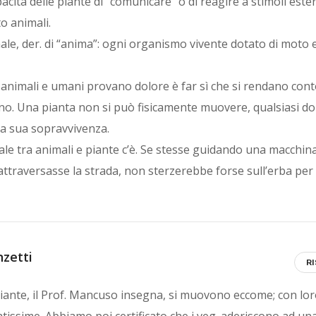
cità delle piante di “comunicare” o di reagire a stimoli ester
o animali.
le, der. di “anima”: ogni organismo vivente dotato di moto e
i animali e umani provano dolore è far sì che si rendano cont
ino. Una pianta non si può fisicamente muovere, qualsiasi do
la sua sopravvivenza.
ale tra animali e piante c’è. Se stesse guidando una macchin
traversasse la strada, non sterzerebbe forse sull’erba per 
zetti
R
piante, il Prof. Mancuso insegna, si muovono eccome; con lo
atissime. Abbiamo poi certificato che i veg. aderiscono ad un