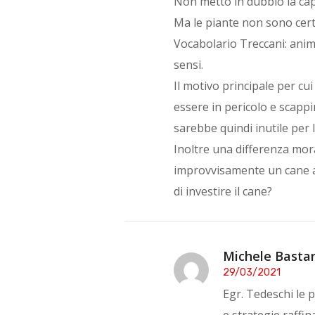
Non metto in dubbio la capa
Ma le piante non sono cert
Vocabolario Treccani: anima
sensi.
Il motivo principale per cu
essere in pericolo e scapp
sarebbe quindi inutile per 
Inoltre una differenza mor
improvvisamente un cane at
di investire il cane?
Michele Bastan
29/03/2021
Egr. Tedeschi le 
e strategie raffin