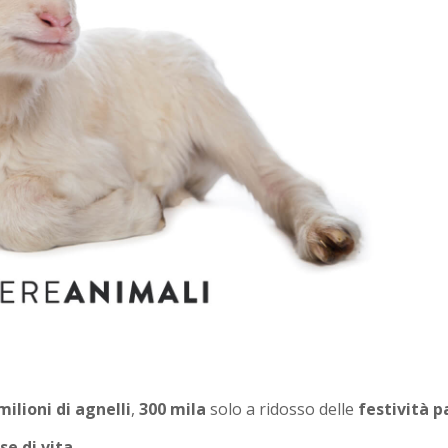
milioni di agnelli
,
300 mila
solo a ridosso delle
festività p
e di vita
.