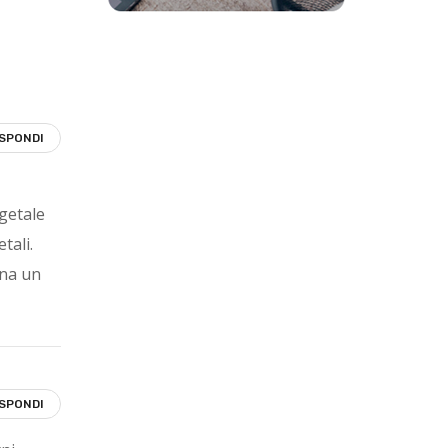
ISPONDI
getale
tali.
ina un
ISPONDI