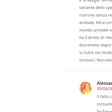
variante dello spe
nutrono senza re
animale. Altra con
mondo animale so
ha il diritto di ri
dovremmo imporre 
si nutre nel modo 
onnivori. Non eti
Alessa
30/03/2
Il fatto
consumo 
Se fosse