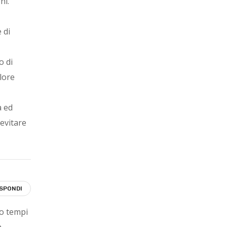
ni.
 di
o di
lore
a ed
evitare
ISPONDI
ro tempi
a