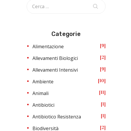
Categorie
9
Alimentazione
2
Allevamenti Biologici
9
Allevamenti Intensivi
10
Ambiente
11
Animali
1
Antibiotici
1
Antibiotico Resistenza
2
Biodiversità