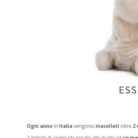
Ogni anno
in
Italia
vengono
macellati
oltre
2 
2 milioni di anime strappate alle madri ad
un mes