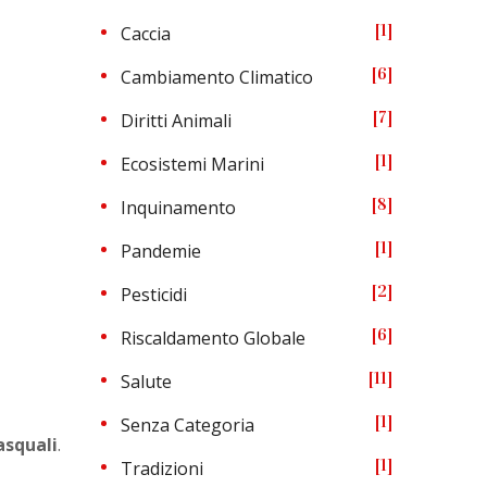
1
Caccia
6
Cambiamento Climatico
7
Diritti Animali
1
Ecosistemi Marini
8
Inquinamento
1
Pandemie
2
Pesticidi
6
Riscaldamento Globale
11
Salute
1
Senza Categoria
asquali
.
1
Tradizioni