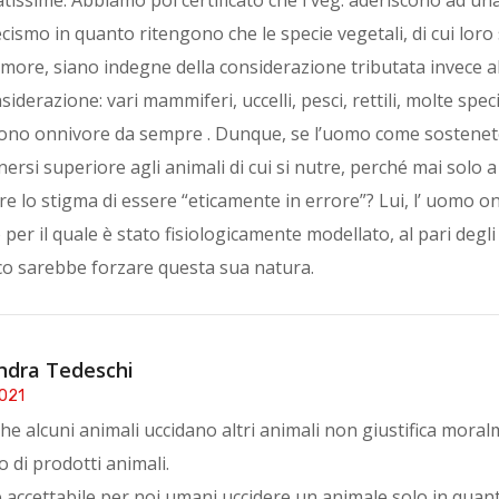
cismo in quanto ritengono che le specie vegetali, di cui loro 
more, siano indegne della considerazione tributata invece 
siderazione: vari mammiferi, uccelli, pesci, rettili, molte spec
no onnivore da sempre . Dunque, se l’uomo come sostene
tenersi superiore agli animali di cui si nutre, perché mai solo a 
lo stigma di essere “eticamente in errore”? Lui, l’ uomo o
per il quale è stato fisiologicamente modellato, al pari degli 
co sarebbe forzare questa sua natura.
ndra Tedeschi
021
 che alcuni animali uccidano altri animali non giustifica moral
di prodotti animali.
 accettabile per noi umani uccidere un animale solo in quant