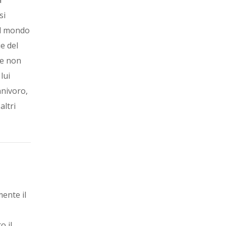
si
al mondo
ie del
te non
lui
nnivoro,
altri
mente il
o il