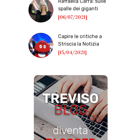
Raffaella Carrà: sulle
spalle dei giganti
[06/07/2021]
Capire le critiche a
Striscia la Notizia
[15/04/2021]