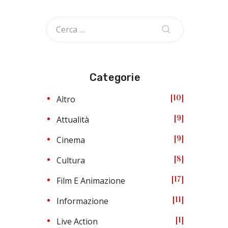
Categorie
10
Altro
9
Attualità
9
Cinema
8
Cultura
17
Film E Animazione
11
Informazione
1
Live Action