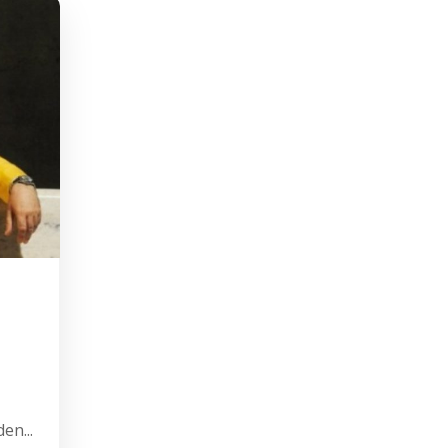
en...