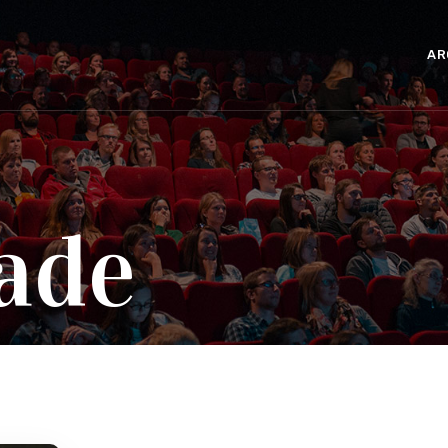
AR
ade