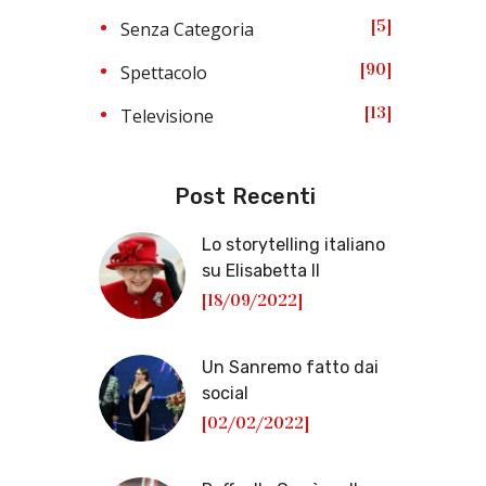
5
Senza Categoria
90
Spettacolo
13
Televisione
Post Recenti
Lo storytelling italiano
su Elisabetta II
[18/09/2022]
Un Sanremo fatto dai
social
[02/02/2022]