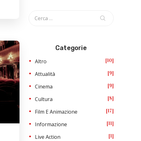
Categorie
10
Altro
9
Attualità
9
Cinema
8
Cultura
17
Film E Animazione
11
Informazione
1
Live Action