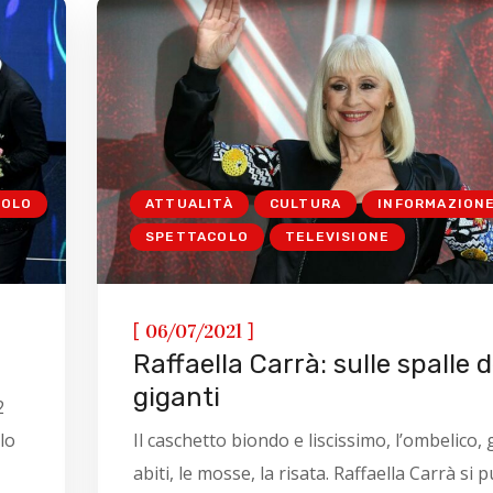
COLO
ATTUALITÀ
CULTURA
INFORMAZION
SPETTACOLO
TELEVISIONE
[
]
06/07/2021
Raffaella Carrà: sulle spalle d
giganti
2
lo
Il caschetto biondo e liscissimo, l’ombelico, g
abiti, le mosse, la risata. Raffaella Carrà si pu