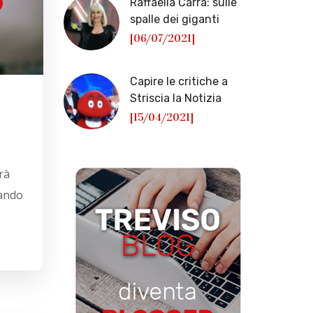
Raffaella Carrà: sulle
spalle dei giganti
[06/07/2021]
Capire le critiche a
Striscia la Notizia
[15/04/2021]
rà
eando