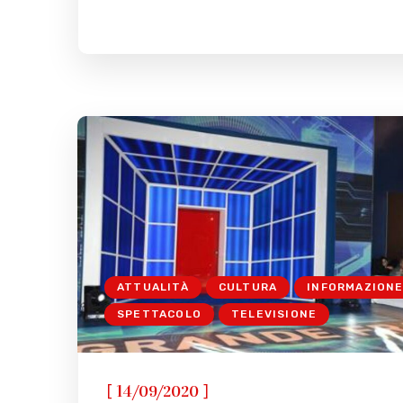
ATTUALITÀ
CULTURA
INFORMAZION
SPETTACOLO
TELEVISIONE
[
]
14/09/2020