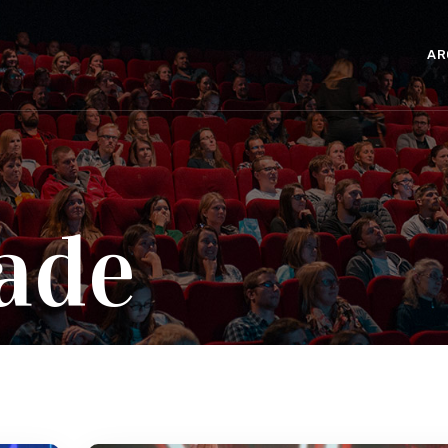
AR
ade