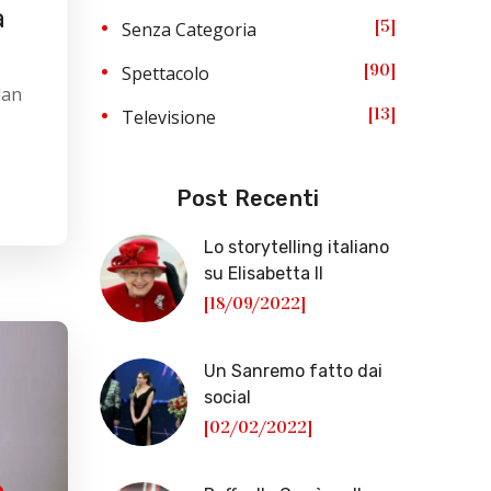
a
5
Senza Categoria
90
Spettacolo
lan
13
Televisione
Post Recenti
Lo storytelling italiano
su Elisabetta II
[18/09/2022]
Un Sanremo fatto dai
social
[02/02/2022]