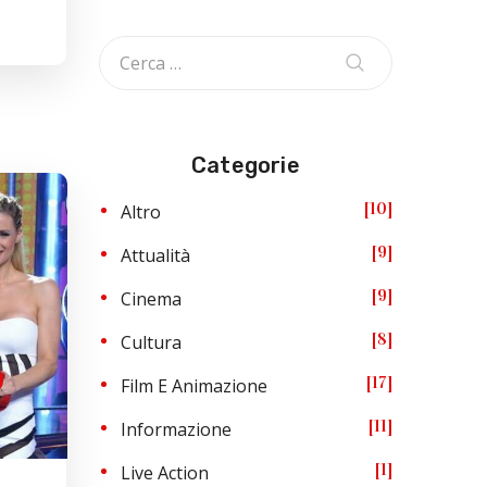
Categorie
10
Altro
9
Attualità
9
Cinema
8
Cultura
17
Film E Animazione
11
Informazione
1
Live Action