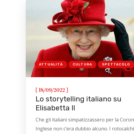
ATTUALITÀ
CULTURA
SPETTACOLO
[
]
18/09/2022
Lo storytelling italiano su
Elisabetta II
Che gli italiani simpatizzassero per la Coro
Inglese non c’era dubbio alcuno. I rotocalchi