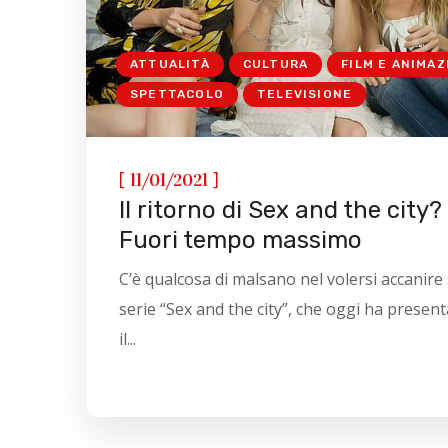
ATTUALITÀ
CULTURA
FILM E ANIMAZ
SPETTACOLO
TELEVISIONE
[
]
11/01/2021
Il ritorno di Sex and the city?
Fuori tempo massimo
C’è qualcosa di malsano nel volersi accanire 
serie “Sex and the city”, che oggi ha presen
il...