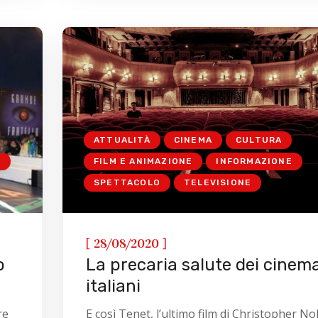
ATTUALITÀ
CINEMA
CULTURA
E
FILM E ANIMAZIONE
INFORMAZIONE
SPETTACOLO
TELEVISIONE
[
]
28/08/2020
o
La precaria salute dei cinem
italiani
re
E così Tenet, l’ultimo film di Christopher No