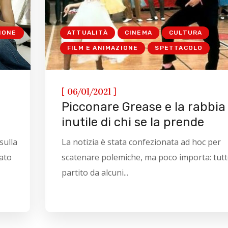
IONE
ATTUALITÀ
CINEMA
CULTURA
FILM E ANIMAZIONE
SPETTACOLO
[
]
06/01/2021
Picconare Grease e la rabbia
inutile di chi se la prende
sulla
La notizia è stata confezionata ad hoc per
tato
scatenare polemiche, ma poco importa: tutt
partito da alcuni...