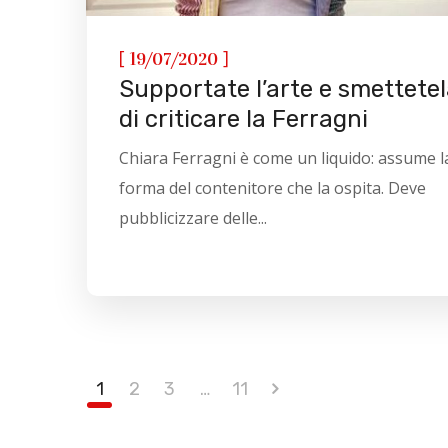
[
]
19/07/2020
Supportate l’arte e smettete
di criticare la Ferragni
Chiara Ferragni è come un liquido: assume l
forma del contenitore che la ospita. Deve
pubblicizzare delle...
1
2
3
…
11