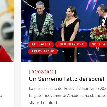
ATTUALITÀ
INFORMAZIONE
SPETTA
TELEVISIONE
[
]
02/02/2022
Un Sanremo fatto dai social
La prima serata del Festival di Sanremo 202
na
targato nuovamente Amadeus ha sbancato 
share. I risultati...