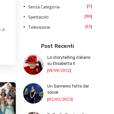
5
Senza Categoria
a
90
Spettacolo
13
Televisione
 di
Post Recenti
Lo storytelling italiano
su Elisabetta II
[18/09/2022]
Un Sanremo fatto dai
social
[02/02/2022]