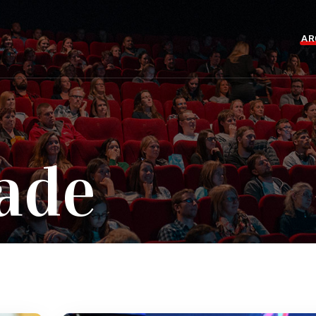
AR
ade