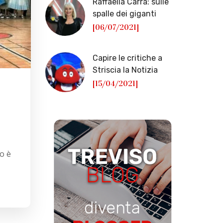
Raffaella Carrà: sulle
spalle dei giganti
[06/07/2021]
Capire le critiche a
Striscia la Notizia
[15/04/2021]
o è