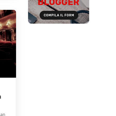
a
lan