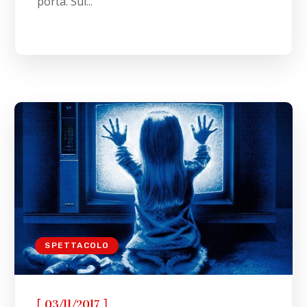
porta. Sul...
SPETTACOLO
[
]
03/11/2017