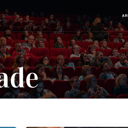
AR
ade