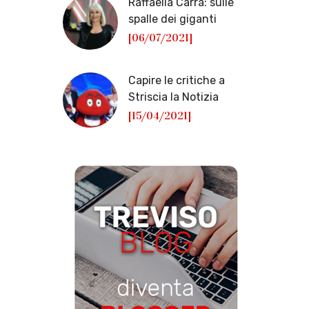
Raffaella Carrà: sulle
spalle dei giganti
[06/07/2021]
Capire le critiche a
Striscia la Notizia
[15/04/2021]