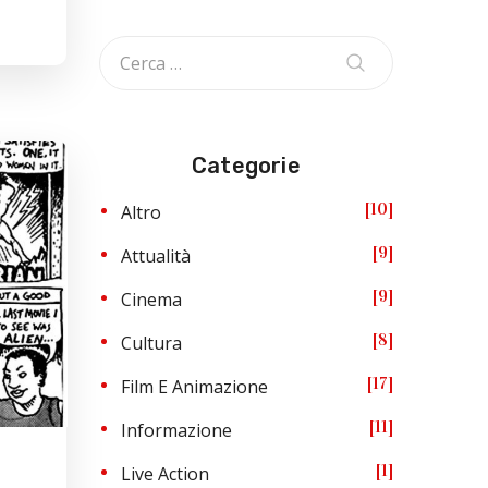
Categorie
10
Altro
9
Attualità
9
Cinema
8
Cultura
17
Film E Animazione
11
Informazione
1
Live Action