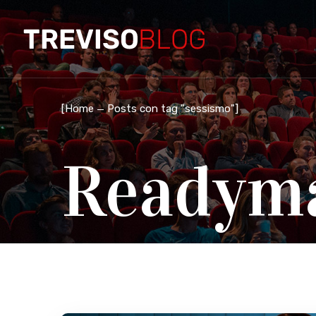
[
Home
Posts con tag "sessismo"
]
Readym