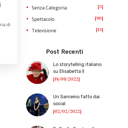
i
5
Senza Categoria
90
Spettacolo
na di
13
Televisione
Post Recenti
Lo storytelling italiano
su Elisabetta II
[18/09/2022]
Un Sanremo fatto dai
social
[02/02/2022]