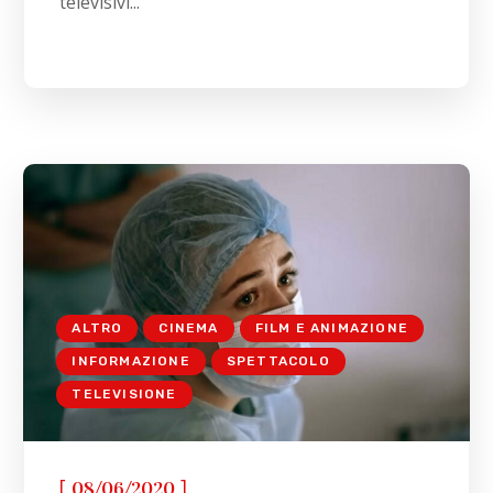
televisivi...
ALTRO
CINEMA
FILM E ANIMAZIONE
INFORMAZIONE
SPETTACOLO
TELEVISIONE
[
]
08/06/2020