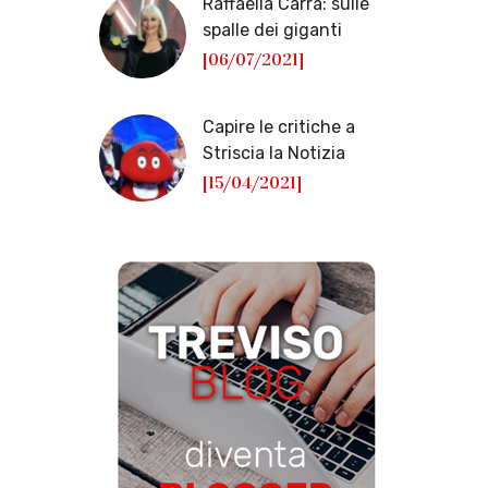
Raffaella Carrà: sulle
spalle dei giganti
[06/07/2021]
Capire le critiche a
Striscia la Notizia
[15/04/2021]