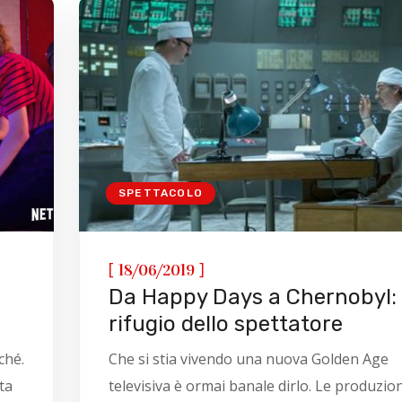
SPETTACOLO
[
]
18/06/2019
Da Happy Days a Chernobyl: 
rifugio dello spettatore
ché.
Che si stia vivendo una nuova Golden Age
ta
televisiva è ormai banale dirlo. Le produzion