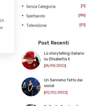
5
Senza Categoria
90
Spettacolo
USA
13
Televisione
ne
Post Recenti
Lo storytelling italiano
su Elisabetta II
[18/09/2022]
Un Sanremo fatto dai
social
[02/02/2022]