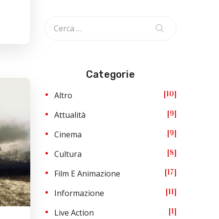
Categorie
10
Altro
9
Attualità
9
Cinema
8
Cultura
17
Film E Animazione
11
Informazione
1
Live Action