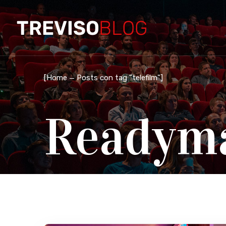
[
Home
Posts con tag "telefilm"
]
Readym