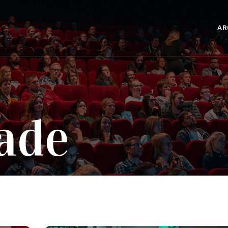
AR
ade