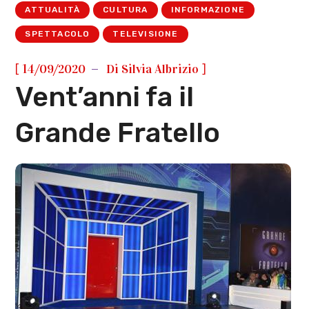
ATTUALITÀ
CULTURA
INFORMAZIONE
SPETTACOLO
TELEVISIONE
[
]
14/09/2020
Di
Silvia Albrizio
Vent’anni fa il
Grande Fratello