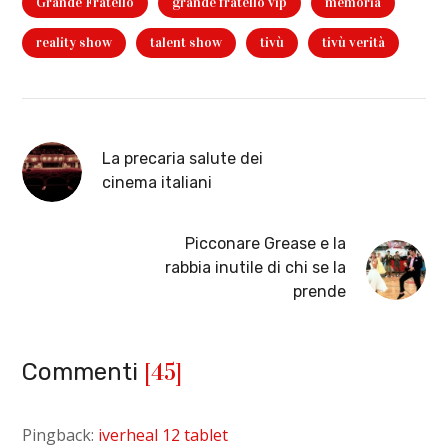
Grande Fratello
grande fratello vip
memoria
reality show
talent show
tivù
tivù verità
La precaria salute dei
cinema italiani
Picconare Grease e la
rabbia inutile di chi se la
prende
[45]
Commenti
Pingback:
iverheal 12 tablet