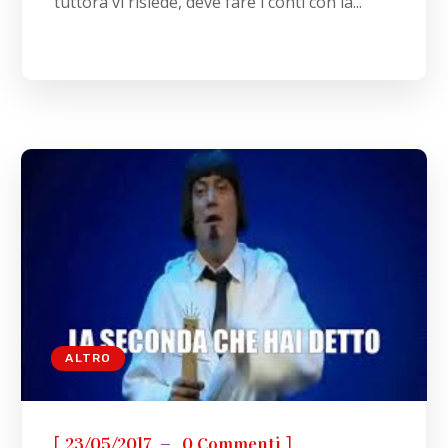
tuttora vi risiede, deve fare i conti con la...
ALTRO
[
]
23/05/2017
0 Commenti