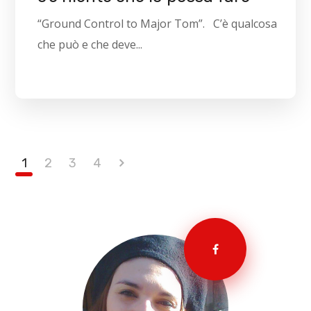
“Ground Control to Major Tom”. C’è qualcosa
che può e che deve...
1
2
3
4