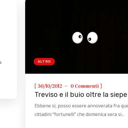
a
ALTRO
[
]
30/10/2012
0 Commenti
Treviso e il buio oltre la siepe
Ebbene sì, posso essere annoverata fra que
cittadini “fortunelli” che domenica sera si...