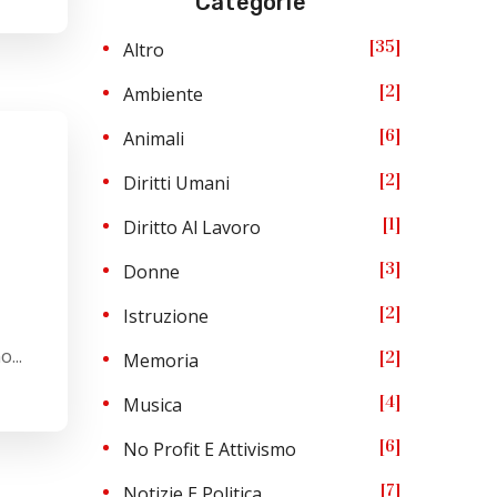
Categorie
35
Altro
2
Ambiente
6
Animali
2
Diritti Umani
1
Diritto Al Lavoro
e
3
Donne
2
Istruzione
...
2
Memoria
4
Musica
6
No Profit E Attivismo
7
Notizie E Politica