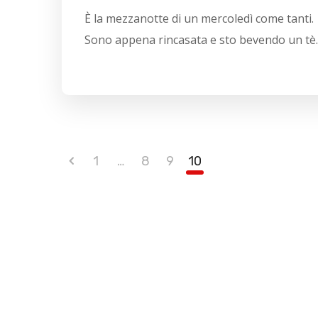
È la mezzanotte di un mercoledì come tanti.
Sono appena rincasata e sto bevendo un tè..
1
…
8
9
10