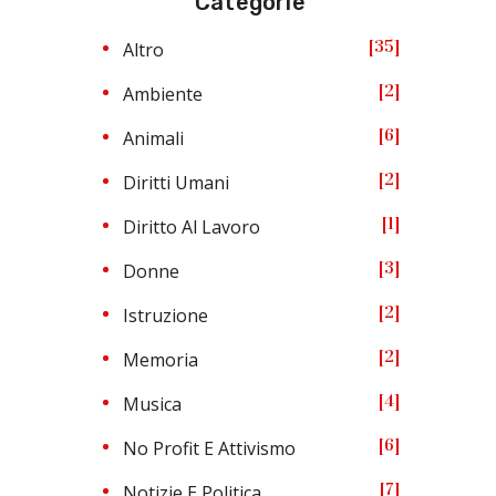
Categorie
35
Altro
2
Ambiente
6
Animali
2
Diritti Umani
1
Diritto Al Lavoro
3
Donne
2
Istruzione
2
Memoria
4
Musica
6
No Profit E Attivismo
7
Notizie E Politica