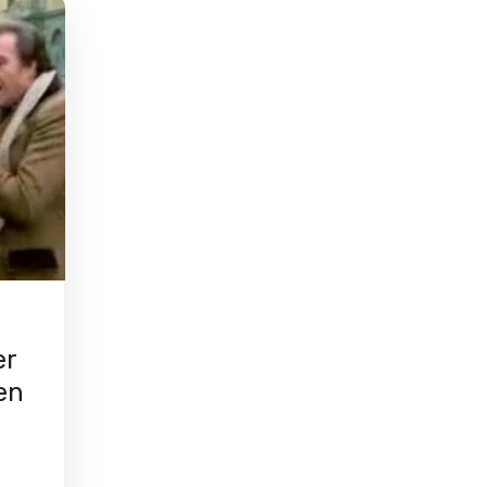
er
een