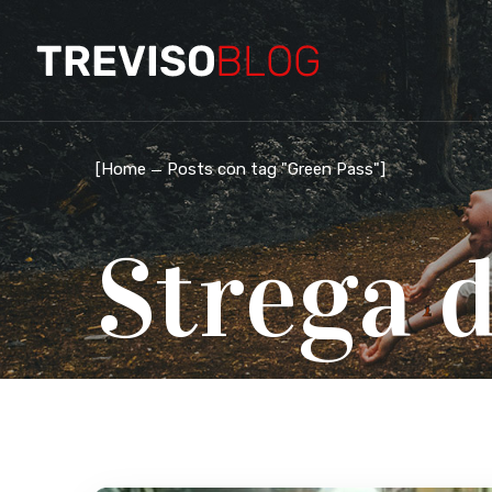
[
Home
Posts con tag "Green Pass"
]
Strega d