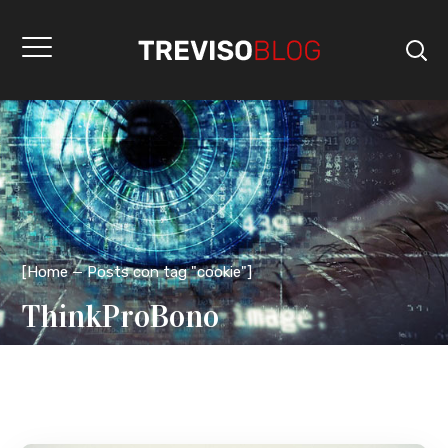
[
Home
Posts con tag "cookie"
]
ThinkProBono