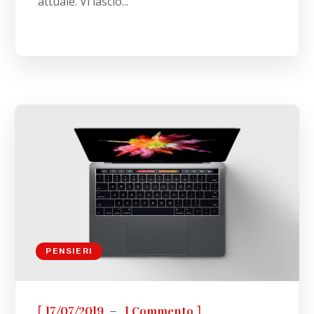
attuale. Vi lascio...
PENSIERI
[
]
17/07/2019
1 Commento