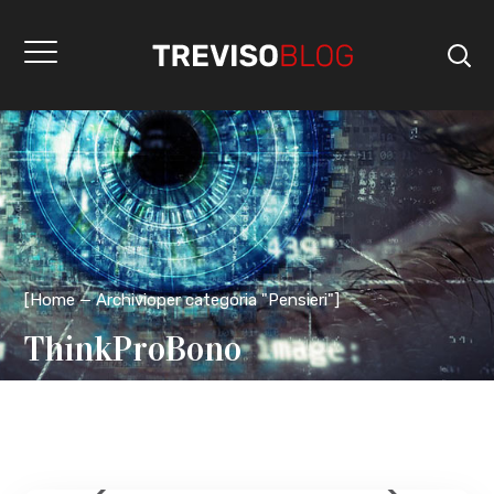
[
Home
Archivioper categoria "Pensieri"
]
ThinkProBono