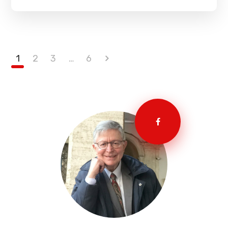
1
2
3
…
6