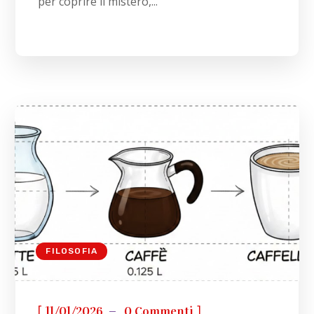
per coprire il mistero,...
FILOSOFIA
[
]
11/01/2026
0 Commenti