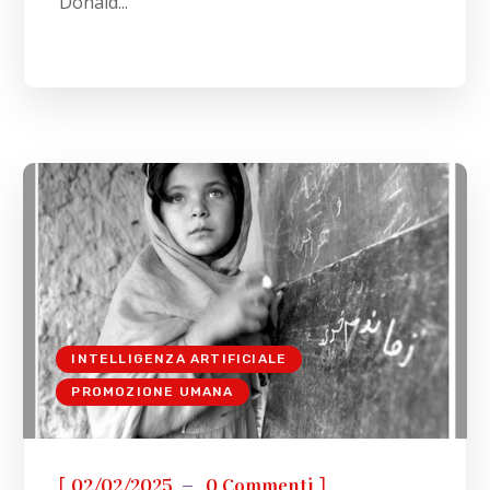
Donald...
INTELLIGENZA ARTIFICIALE
PROMOZIONE UMANA
[
]
02/02/2025
0 Commenti