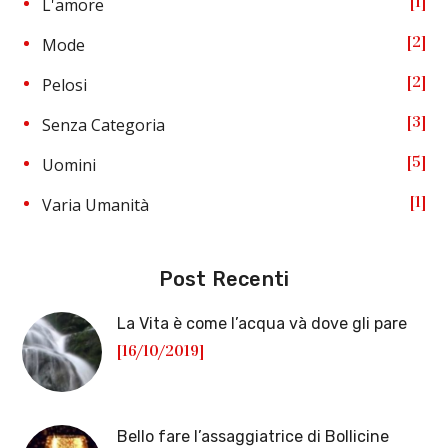
1
L'amore
2
Mode
2
Pelosi
3
Senza Categoria
5
Uomini
1
Varia Umanità
Post Recenti
La Vita è come l’acqua và dove gli pare
[16/10/2019]
Bello fare l’assaggiatrice di Bollicine