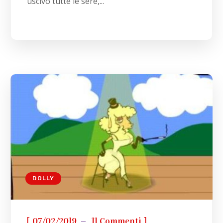
uscivo tutte le sere,...
DOLLY
[
]
07/02/2019
11 Commenti